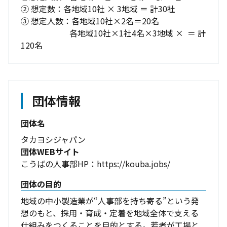
② 想定数：各地域10社 × 3地域 ＝ 計30社

③ 想定人数：各地域10社×2名＝20名

　　　　　　各地域10社×1社4名×3地域 ×  ＝ 計
120名
団体情報
団体名
タカヨシジャパン
団体WEBサイト
こうばの人事部HP：https://kouba.jobs/
団体の目的
地域の中小製造業が“人事部を持ち寄る”という発
想のもと、採用・育成・定着を地域全体で支える
仕組みをつくることを目的とする。若者が工場と